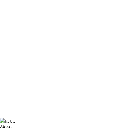
About