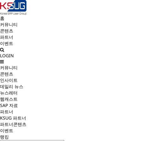
홈
커뮤니티
콘텐츠
파트너
이벤트
LOGIN
커뮤니티
콘텐츠
인사이트
데일리 뉴스
뉴스레터
웹캐스트
SAP 자료
파트너
KSUG 파트너
파트너콘텐츠
이벤트
랭킹