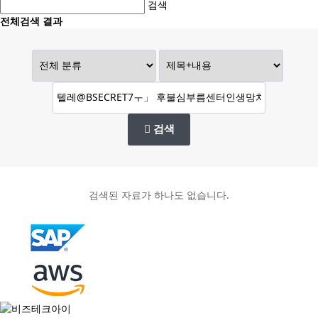
검색
전체검색 결과
검색
검색된 자료가 하나도 없습니다.