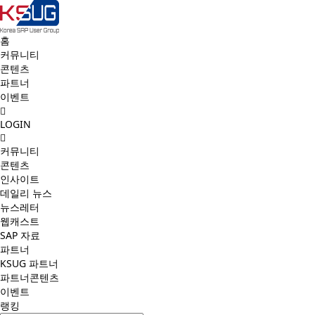
홈
커뮤니티
콘텐츠
파트너
이벤트
LOGIN
커뮤니티
콘텐츠
인사이트
데일리 뉴스
뉴스레터
웹캐스트
SAP 자료
파트너
KSUG 파트너
파트너콘텐츠
이벤트
랭킹