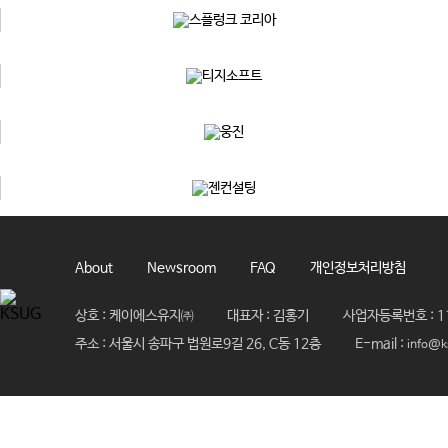
About
Newsroom
FAQ
개인정보처리방침
상호 : 케이에스유지㈜
대표자 : 김홍기
사업자등록번호 : 11
주소 : 서울시 송파구 법원로9길 26, C동 12층
E-mail :
info@k