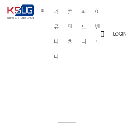
홈
커
콘
파
이
뮤
텐
트
벤
커뮤니티
LOGIN
니
츠
너
트
콘텐츠
티
파트너
이벤트
전체검색 결과
랭킹