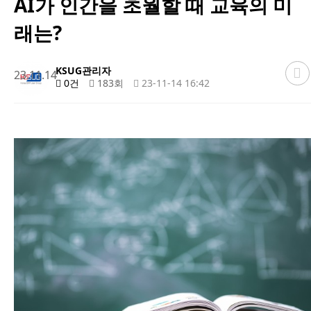
AI가 인간을 초월할 때 교육의 미
래는?
KSUG관리자
23.11.14
0건
183회
23-11-14 16:42