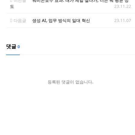
이전글
워비곤호수 효과: 내가 제일 잘나가, 너는 뭐 평균 정
도
23.11.22
다음글
생성 AI, 업무 방식의 일대 혁신
23.11.07
댓글
0
등록된 댓글이 없습니다.