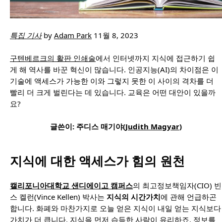
특집 기사
by
Adam Park
11월 8, 2023
구텐베르크의 활판 인쇄술
에서 인터넷까지 지식에 접근하기 쉽
게 해 역사를 바꾼 혁신이 많습니다. 인공지능(AI)의 차이점은 이
기술에 액세스가 가능한 이와 그렇지 못한 이 사이의 격차를 더
빨리 더 크게 벌린다는 데 있습니다. 교육은 어떤 대안이 있을까
요?
글쓴이: 주디스 매기야(
Judith Magyar
)
지식에 대한 액세스가 힘의 원천
캘리포니아대학교 샌디에이고 캠퍼스
의 최고정보책임자(CIO) 빈
스 켈런(Vince Kellen) 박사는
지식의 시간가치
에 관해 언급하곤
합니다. 화폐와 마찬가지로 오늘 얻은 지식이 내일 얻는 지식보다
가치가 더 큽니다. 지식을 먼저 습득한 사람이 유리하죠. 정보를