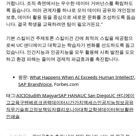
거합니다. 조직 측면에서는 우수한 데이터 거버넌스를 확립하도
록 돕습니다. 여러 관계자를 하나로 모아 데이터 공유와 개인정보
보호, 데이터 활용 등을 중심으로 새로운 문화를 조성하도록 돕습
니다. 결국 학생을 교육하려면 팀이 필요거든요.”
기본 스킬이건 주제토론 스킬이건 간에 최적의 스킬을 제공함으
로써 UC 샌디에이고 대학교는 학습자가 변화를 선도하도록 돕고
있습니다. 인간지능과 인공지능을 모두 활용해 사회 발전을 도모
하고 환경 피해는 줄이며 경제적 파급효과를 촉진합니다.
원문:
What Happens When AI Exceeds Human Intellect?
,
SAP BrandVoice
, Forbes.com
태그:
AI
CIO
Judith Magyar
SAP HANA
UC San Diego
UC 샌디에이
고
교육
구텐베르크
권력
데이터
시간가치
액세스
인공지능
정보공유
직무기술
최고정보책임자
캘리포니아대학교
학생데이터허브
활판
인쇄술